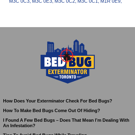
M3C 0C3
,
M3C 0E3
,
M3C 0C2
,
M3C 0C1
,
M1R 0E9
,
How Does Your Exterminator Check For Bed Bugs?
How To Make Bed Bugs Come Out Of Hiding?
I Found A Few Bed Bugs – Does That Mean I’m Dealing With
An Infestation?