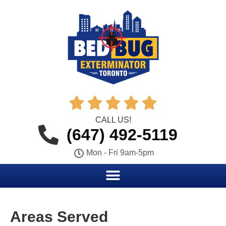





CALL US!
(647) 492-5119
Mon - Fri 9am-5pm
Areas Served