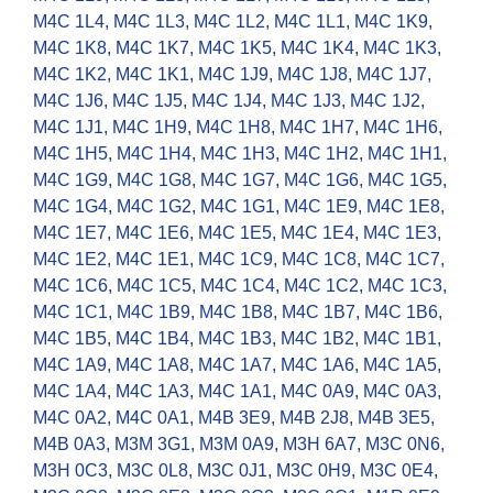
M4C 1L4
,
M4C 1L3
,
M4C 1L2
,
M4C 1L1
,
M4C 1K9
,
M4C 1K8
,
M4C 1K7
,
M4C 1K5
,
M4C 1K4
,
M4C 1K3
,
M4C 1K2
,
M4C 1K1
,
M4C 1J9
,
M4C 1J8
,
M4C 1J7
,
M4C 1J6
,
M4C 1J5
,
M4C 1J4
,
M4C 1J3
,
M4C 1J2
,
M4C 1J1
,
M4C 1H9
,
M4C 1H8
,
M4C 1H7
,
M4C 1H6
,
M4C 1H5
,
M4C 1H4
,
M4C 1H3
,
M4C 1H2
,
M4C 1H1
,
M4C 1G9
,
M4C 1G8
,
M4C 1G7
,
M4C 1G6
,
M4C 1G5
,
M4C 1G4
,
M4C 1G2
,
M4C 1G1
,
M4C 1E9
,
M4C 1E8
,
M4C 1E7
,
M4C 1E6
,
M4C 1E5
,
M4C 1E4
,
M4C 1E3
,
M4C 1E2
,
M4C 1E1
,
M4C 1C9
,
M4C 1C8
,
M4C 1C7
,
M4C 1C6
,
M4C 1C5
,
M4C 1C4
,
M4C 1C2
,
M4C 1C3
,
M4C 1C1
,
M4C 1B9
,
M4C 1B8
,
M4C 1B7
,
M4C 1B6
,
M4C 1B5
,
M4C 1B4
,
M4C 1B3
,
M4C 1B2
,
M4C 1B1
,
M4C 1A9
,
M4C 1A8
,
M4C 1A7
,
M4C 1A6
,
M4C 1A5
,
M4C 1A4
,
M4C 1A3
,
M4C 1A1
,
M4C 0A9
,
M4C 0A3
,
M4C 0A2
,
M4C 0A1
,
M4B 3E9
,
M4B 2J8
,
M4B 3E5
,
M4B 0A3
,
M3M 3G1
,
M3M 0A9
,
M3H 6A7
,
M3C 0N6
,
M3H 0C3
,
M3C 0L8
,
M3C 0J1
,
M3C 0H9
,
M3C 0E4
,