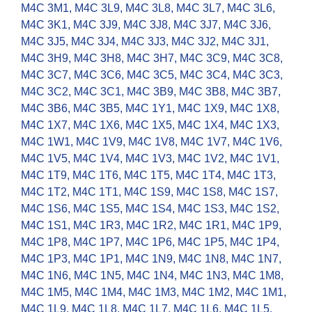
M4C 3M1
,
M4C 3L9
,
M4C 3L8
,
M4C 3L7
,
M4C 3L6
,
M4C 3K1
,
M4C 3J9
,
M4C 3J8
,
M4C 3J7
,
M4C 3J6
,
M4C 3J5
,
M4C 3J4
,
M4C 3J3
,
M4C 3J2
,
M4C 3J1
,
M4C 3H9
,
M4C 3H8
,
M4C 3H7
,
M4C 3C9
,
M4C 3C8
,
M4C 3C7
,
M4C 3C6
,
M4C 3C5
,
M4C 3C4
,
M4C 3C3
,
M4C 3C2
,
M4C 3C1
,
M4C 3B9
,
M4C 3B8
,
M4C 3B7
,
M4C 3B6
,
M4C 3B5
,
M4C 1Y1
,
M4C 1X9
,
M4C 1X8
,
M4C 1X7
,
M4C 1X6
,
M4C 1X5
,
M4C 1X4
,
M4C 1X3
,
M4C 1W1
,
M4C 1V9
,
M4C 1V8
,
M4C 1V7
,
M4C 1V6
,
M4C 1V5
,
M4C 1V4
,
M4C 1V3
,
M4C 1V2
,
M4C 1V1
,
M4C 1T9
,
M4C 1T6
,
M4C 1T5
,
M4C 1T4
,
M4C 1T3
,
M4C 1T2
,
M4C 1T1
,
M4C 1S9
,
M4C 1S8
,
M4C 1S7
,
M4C 1S6
,
M4C 1S5
,
M4C 1S4
,
M4C 1S3
,
M4C 1S2
,
M4C 1S1
,
M4C 1R3
,
M4C 1R2
,
M4C 1R1
,
M4C 1P9
,
M4C 1P8
,
M4C 1P7
,
M4C 1P6
,
M4C 1P5
,
M4C 1P4
,
M4C 1P3
,
M4C 1P1
,
M4C 1N9
,
M4C 1N8
,
M4C 1N7
,
M4C 1N6
,
M4C 1N5
,
M4C 1N4
,
M4C 1N3
,
M4C 1M8
,
M4C 1M5
,
M4C 1M4
,
M4C 1M3
,
M4C 1M2
,
M4C 1M1
,
M4C 1L9
,
M4C 1L8
,
M4C 1L7
,
M4C 1L6
,
M4C 1L5
,