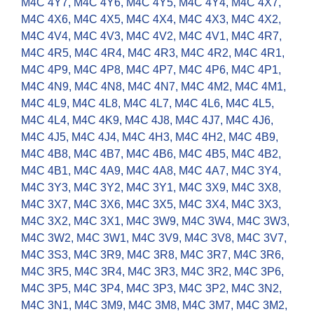
M4C 4Y7
,
M4C 4Y6
,
M4C 4Y5
,
M4C 4Y4
,
M4C 4X7
,
M4C 4X6
,
M4C 4X5
,
M4C 4X4
,
M4C 4X3
,
M4C 4X2
,
M4C 4V4
,
M4C 4V3
,
M4C 4V2
,
M4C 4V1
,
M4C 4R7
,
M4C 4R5
,
M4C 4R4
,
M4C 4R3
,
M4C 4R2
,
M4C 4R1
,
M4C 4P9
,
M4C 4P8
,
M4C 4P7
,
M4C 4P6
,
M4C 4P1
,
M4C 4N9
,
M4C 4N8
,
M4C 4N7
,
M4C 4M2
,
M4C 4M1
,
M4C 4L9
,
M4C 4L8
,
M4C 4L7
,
M4C 4L6
,
M4C 4L5
,
M4C 4L4
,
M4C 4K9
,
M4C 4J8
,
M4C 4J7
,
M4C 4J6
,
M4C 4J5
,
M4C 4J4
,
M4C 4H3
,
M4C 4H2
,
M4C 4B9
,
M4C 4B8
,
M4C 4B7
,
M4C 4B6
,
M4C 4B5
,
M4C 4B2
,
M4C 4B1
,
M4C 4A9
,
M4C 4A8
,
M4C 4A7
,
M4C 3Y4
,
M4C 3Y3
,
M4C 3Y2
,
M4C 3Y1
,
M4C 3X9
,
M4C 3X8
,
M4C 3X7
,
M4C 3X6
,
M4C 3X5
,
M4C 3X4
,
M4C 3X3
,
M4C 3X2
,
M4C 3X1
,
M4C 3W9
,
M4C 3W4
,
M4C 3W3
,
M4C 3W2
,
M4C 3W1
,
M4C 3V9
,
M4C 3V8
,
M4C 3V7
,
M4C 3S3
,
M4C 3R9
,
M4C 3R8
,
M4C 3R7
,
M4C 3R6
,
M4C 3R5
,
M4C 3R4
,
M4C 3R3
,
M4C 3R2
,
M4C 3P6
,
M4C 3P5
,
M4C 3P4
,
M4C 3P3
,
M4C 3P2
,
M4C 3N2
,
M4C 3N1
,
M4C 3M9
,
M4C 3M8
,
M4C 3M7
,
M4C 3M2
,