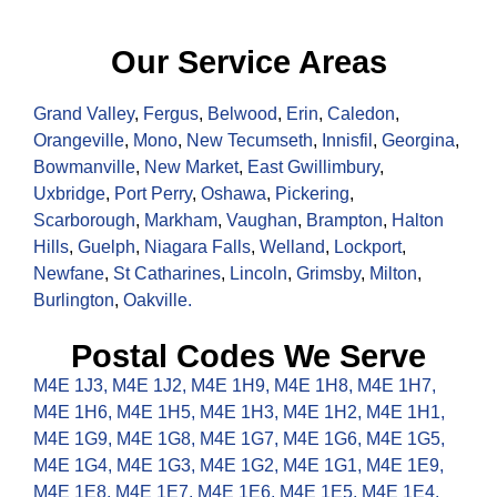
Our Service Areas
Grand Valley
,
Fergus
,
Belwood
,
Erin
,
Caledon
,
Orangeville
,
Mono
,
New Tecumseth
,
Innisfil
,
Georgina
,
Bowmanville
,
New Market
,
East Gwillimbury
,
Uxbridge
,
Port Perry
,
Oshawa
,
Pickering
,
Scarborough
,
Markham
,
Vaughan
,
Brampton
,
Halton
Hills
,
Guelph
,
Niagara Falls
,
Welland
,
Lockport
,
Newfane
,
St Catharines
,
Lincoln
,
Grimsby
,
Milton
,
Burlington
,
Oakville.
Postal Codes We Serve
M4E 1J3
,
M4E 1J2
,
M4E 1H9
,
M4E 1H8
,
M4E 1H7
,
M4E 1H6
,
M4E 1H5
,
M4E 1H3
,
M4E 1H2
,
M4E 1H1
,
M4E 1G9
,
M4E 1G8
,
M4E 1G7
,
M4E 1G6
,
M4E 1G5
,
M4E 1G4
,
M4E 1G3
,
M4E 1G2
,
M4E 1G1
,
M4E 1E9
,
M4E 1E8
,
M4E 1E7
,
M4E 1E6
,
M4E 1E5
,
M4E 1E4
,