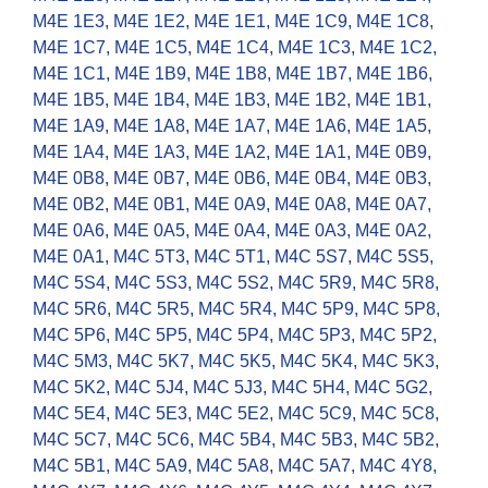
M4E 1E3
,
M4E 1E2
,
M4E 1E1
,
M4E 1C9
,
M4E 1C8
,
M4E 1C7
,
M4E 1C5
,
M4E 1C4
,
M4E 1C3
,
M4E 1C2
,
M4E 1C1
,
M4E 1B9
,
M4E 1B8
,
M4E 1B7
,
M4E 1B6
,
M4E 1B5
,
M4E 1B4
,
M4E 1B3
,
M4E 1B2
,
M4E 1B1
,
M4E 1A9
,
M4E 1A8
,
M4E 1A7
,
M4E 1A6
,
M4E 1A5
,
M4E 1A4
,
M4E 1A3
,
M4E 1A2
,
M4E 1A1
,
M4E 0B9
,
M4E 0B8
,
M4E 0B7
,
M4E 0B6
,
M4E 0B4
,
M4E 0B3
,
M4E 0B2
,
M4E 0B1
,
M4E 0A9
,
M4E 0A8
,
M4E 0A7
,
M4E 0A6
,
M4E 0A5
,
M4E 0A4
,
M4E 0A3
,
M4E 0A2
,
M4E 0A1
,
M4C 5T3
,
M4C 5T1
,
M4C 5S7
,
M4C 5S5
,
M4C 5S4
,
M4C 5S3
,
M4C 5S2
,
M4C 5R9
,
M4C 5R8
,
M4C 5R6
,
M4C 5R5
,
M4C 5R4
,
M4C 5P9
,
M4C 5P8
,
M4C 5P6
,
M4C 5P5
,
M4C 5P4
,
M4C 5P3
,
M4C 5P2
,
M4C 5M3
,
M4C 5K7
,
M4C 5K5
,
M4C 5K4
,
M4C 5K3
,
M4C 5K2
,
M4C 5J4
,
M4C 5J3
,
M4C 5H4
,
M4C 5G2
,
M4C 5E4
,
M4C 5E3
,
M4C 5E2
,
M4C 5C9
,
M4C 5C8
,
M4C 5C7
,
M4C 5C6
,
M4C 5B4
,
M4C 5B3
,
M4C 5B2
,
M4C 5B1
,
M4C 5A9
,
M4C 5A8
,
M4C 5A7
,
M4C 4Y8
,